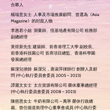
合夥人
楊瑞意女士 人事及市場推廣顧問、曾選為《Asia
Magazine》的封面人物
李惠君小姐 測量師、恆基地產有限公司 租務部
副總經理
黃煜新先生 建築師、前香港理工大學 副校長、
前香港科技園公司 首席項目總監、香港科學園
發展總經理
蘇潔兒律師 蘇潔兒，唐淑萍律師行 創辦人及顧
問 (中心執行委員會委員 2005 – 2023)
譚麗文女士 太古資源有限公司 榮休董事總經理
(中心執行委員會委員 2008 – 2023)
陳慈恩女士 牛奶有限公司 – 萬寧 榮休行政總
裁、曾任循道衛理中心董事會成員 (中心執行委