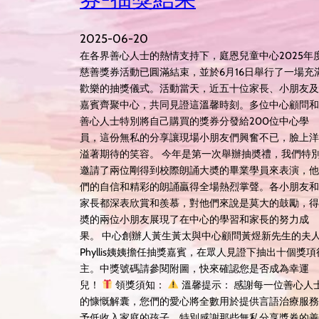
2025-06-20
在各界善心人士的熱情支持下，庭恩兒童中心2025年
慈善獎券活動已圓滿結束，並於6月16日舉行了一場充
歡樂的抽獎儀式。活動當天，近五十位家長、小朋友及
嘉賓齊聚中心，共同見證這溫馨時刻。多位中心顧問和
善心人士特別將自己購買的獎券分發給200位中心學
員，這份無私的分享讓現場小朋友們興奮不已，臉上洋
溢著期待的笑容。 今年是第一次舉辦抽奬禮，我們特
邀請了兩位剛得到校際朗誦大奬的畢業學員來表演，他
們的自信和精彩的朗誦贏得全場熱烈掌聲。各小朋友和
家長都深表欣賞和羨慕，對他們來說是莫大的鼓勵，得
奬的兩位小朋友展現了在中心的學習和家長的努力成
果。 中心創辦人黃生黃太與中心顧問黃煜新先生的夫
Phyllis姨姨擔任抽獎嘉賓，在眾人見證下抽出十個獎項
主。中獎號碼請參閱附圖，快來確認您是否成為幸運
兒！
領獎須知：
溫馨提示： 感謝每一位善心人
的慷慨解囊，您們的愛心將全數用於提供言語治療服務
予低收入家庭的孩子。特別感謝那些無私分享獎券的善