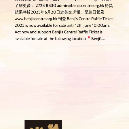
了解更多： 2728 8830 admin@benjiscentre.org.hk 得獎
結果將於2025年6月20日於英文虎報、星島日報及
www.benjiscentre.org.hk 刊登 Benji’s Centre Raffle Ticket
2025 is now available for sale until 12th June 10:00am.
Act now and support Benji’s Centre! Raffle Ticket is
available for sale at the following location
Benji’s…