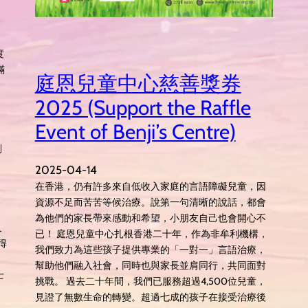
度
滿
庭恩兒童中心慈善獎券
2025 (Support the Raffle
Event of Benji’s Centre)
別
2025-04-14
在香港，仍有許多來自低收入家庭的言語障礙兒童，因
資源不足而苦苦等候治療。說第一句清晰的說話，都會
為他們的家長帶來感動和希望，小朋友自己也會開心不
人
已！ 庭恩兒童中心扎根香港二十年，作為非牟利機構，
得
我們致力為這些孩子提供專業的「一對一」言語治療，
幫助他們融入社會，同時也與家長並肩同行，共同面對
士
挑戰。 過去二十年間，我們已服務超過4,500位兒童，
見證了無數生命的轉變。超過七成的孩子在接受治療後