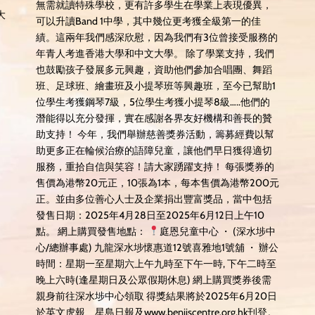
無需就讀特殊學校，更有許多學生在學業上表現優異，
大
可以升讀Band 1中學，其中幾位更考獲全級第一的佳
績。這兩年我們感深欣慰，因為我們有3位曾接受服務的
年青人考進香港大學和中文大學。 除了學業支持，我們
也鼓勵孩子發展多元興趣，資助他們參加合唱團、舞蹈
班、足球班、繪畫班及小提琴班等興趣班，至今已幫助1
位學生考獲鋼琴7級，5位學生考獲小提琴8級…..他們的
潛能得以充分發揮，實在感謝各界友好機構和善長的贊
助支持！ 今年，我們舉辦慈善獎券活動，籌募經費以幫
助更多正在輪候治療的語障兒童，讓他們早日獲得適切
服務，重拾自信與笑容！請大家踴躍支持！ 每張獎券的
售價為港幣20元正，10張為1本，每本售價為港幣200元
正。並由多位善心人士及企業捐出豐富獎品，當中包括
發售日期：2025年4月28日至2025年6月12日上午10
點。 網上購買發售地點：
庭恩兒童中心 ・ (深水埗中
心/總辦事處) 九龍深水埗懷惠道12號喜雅地1號舖 ・ 辦公
時間：星期一至星期六上午九時至下午一時, 下午二時至
晚上六時(逢星期日及公眾假期休息) 網上購買獎券後需
親身前往深水埗中心領取 得獎結果將於2025年6月20日
於英文虎報、星島日報及www.benjiscentre.org.hk刊登。