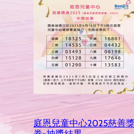
庭恩兒童中心2025慈善
券-抽獎結果