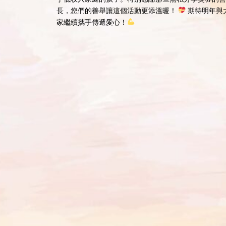
長，您們的善舉讓這個活動更添溫暖！
期待明年與
家繼續攜手傳遞愛心！