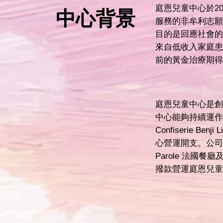
庭恩兒童中心於2
中心背景
服務的非牟利志願
目的是回應社會的
來自低收入家庭患
前的黃金治療期得
庭恩兒童中心是創
中心能夠持續運作
Confiserie B
心營運開支。公司旗
Parole 法國
撥款營運庭恩兒童