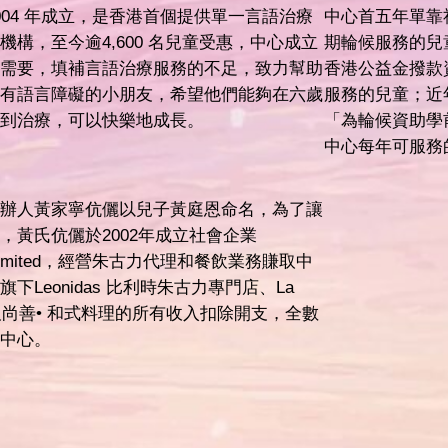
004 年成立，是香港首個提供單一言語治療
中心首五年單靠
機構，至今逾4,600 名兒童受惠，中心成立
期輪候服務的兒童
需要，填補言語治療服務的不足，致力幫助
香港公益金撥款
有語言障礙的小朋友，希望他們能夠在六歲
服務的兒童；近
到治療，可以快樂地成長。
「為輪候資助學
中心每年可服務的
辦人黃家寧伉儷以兒子黃庭恩命名，為了讓
，黃氏伉儷於2002年成立社會企業
enji Limited，經營朱古力代理和餐飲業務賺取中
下Leonidas 比利時朱古力專門店、La
餐廳及尚善• 和式料理的所有收入扣除開支，全數
中心。