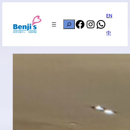
Skip
to
EN
Facebook
Instagram
Whats
content
搜
尋
中