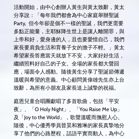
活動開始，由中心創辦人黃生與黃太致辭，黃太
分享說：「每年我們都會為中心家庭舉辦聖誕
Party, 但今年卻是個不一樣的聖誕，我們更需要
多點正能量，主耶穌降生世上是讓人離開罪，與
上帝和好，愛身邊的人，且也要愛惜自己，我們
家長要肩負生活和育養子女的擔子不輕。」黃太
希望家長答應當天就放下不安，大家好好生活，
繼續照料好自己的子女。全場的家長都大聲回
應，場面令人感動。隨後黃生分享了聖誕節傳遞
溫暖與希望的意義。中心顧問黃偉雄先生亦上台
致辭，為所有小朋友及家長送上誠摯的祝福。
庭恩兒童合唱團獻唱了多首歌曲，包括「平安
夜」、「O Holy Night」、「You Raise Me Up」
及「Joy to the World」，歌聲溫暖而撫慰人心。
隨後，中心優秀學員晉昊和雅琳的家長真摯地分
享了他們的心路歷程，話語平實而動人，為中心