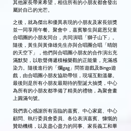
其他家長帶來希望，相信所有的小朋友都會發出
屬於自己的光芒。
之後，就為傑出和優異表現的小朋友及家長頒獎
並一同享用午餐。聚會中，嘉賓黎生與庭恩兒童
合唱團的小朋友同台，共同演唱「獅子山下」。
隨後，黃生與黃偉雄先生亦與合唱團合唱「晴朗
的天空下」，他們與合唱團小朋友的合作演出充
滿默契，以歌聲傳遞積極樂觀的正能量，充滿感
染力。隨後進行的「爛gag」問答遊戲及Bingo遊
戲，由合唱團小朋友協助帶領，現場互動溫馨。
最後則是所有小朋友最期待的聖誕大抽獎，中心
為所有的小朋友都準備了精美的禮物，為聚會畫
上圓滿句號。
我們衷心感謝所有蒞臨的嘉賓、中心家庭、中心
顧問、執行委員會委員、各位表演嘉賓、慷慨的
贊助機構，以及盡心盡力的同事、家長義工和畢