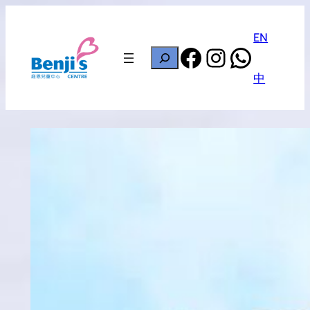
Skip
to
EN
Facebook
Instagram
Whats
content
搜
尋
中