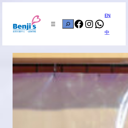
Skip
to
EN
Facebook
Instagram
Whats
content
搜
尋
中