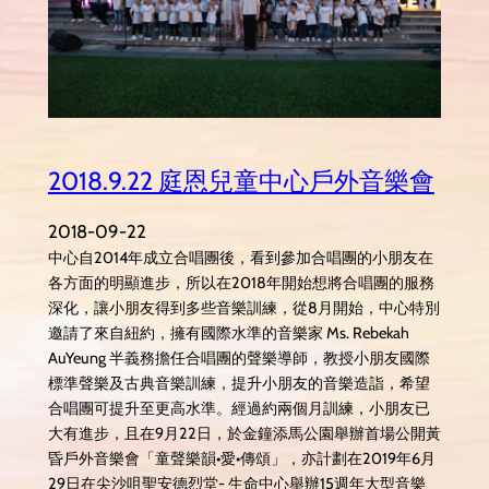
2018.9.22 庭恩兒童中心戶外音樂會
2018-09-22
中心自2014年成立合唱團後，看到參加合唱團的小朋友在
各方面的明顯進步，所以在2018年開始想將合唱團的服務
深化，讓小朋友得到多些音樂訓練，從8月開始，中心特別
邀請了來自紐約，擁有國際水準的音樂家 Ms. Rebekah
AuYeung 半義務擔任合唱團的聲樂導師，教授小朋友國際
標準聲樂及古典音樂訓練，提升小朋友的音樂造詣，希望
合唱團可提升至更高水準。經過約兩個月訓練，小朋友已
大有進步，且在9月22日，於金鐘添馬公園舉辦首場公開黃
昏戶外音樂會「童聲樂韻•愛•傳頌」，亦計劃在2019年6月
29日在尖沙咀聖安德烈堂- 生命中心舉辦15週年大型音樂