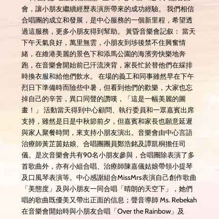
會，讓小朋友繼續經歷表演所帶來的成功經驗。 我們相信
合唱團的成立和發展，是中心服務的一個新里程，希望透
過這服務，更多小朋友得到幫助。 黃昏音樂會記叙： 當天
下午天氣良好，萬里無雲，小朋友到埗後禁不住興奮情
緒，在維港美麗的景色下和添馬公園的海濱旁快樂地奔
跑，在音樂會開始前已汗流浹背，家長忙於替他們在綵排
時換衣服和給他們飲水。 在場的義工和同事雖然早在下午
烈日下準備時而險些中暑，但看到他們的歡樂，大家也忘
掉自己的辛苦，異口同聲的讚嘆，「這是一幅美麗的圖
畫！」 活動當天得到中心顧問、執行委員和一眾嘉賓出席
支持，雖然是日是中秋節前夕，但嘉賓和家長也願意延遲
與家人聚餐時間，來支持小朋友演出。音樂會由中心言語
治療師黃芷茵姑娘、合唱團團員鄭浩銘及譚凱桐擔任司
儀。是次音樂會共有90名小朋友參與，合唱團除表演了多
首歌曲外，亦有小組合唱、治療師陳嘉儀姑娘帶領小提琴
及口風琴表演等。中心感謝組合MissMrs表演自己創作歌曲
「美態度」及與小朋友一同合唱「晴朗的天空下」，她們
唱的歌曲既優美又帶出正面的信息；聲音導師 Ms. Rebekah
在音樂會開始時與小朋友合唱「Over the Rainbow」及