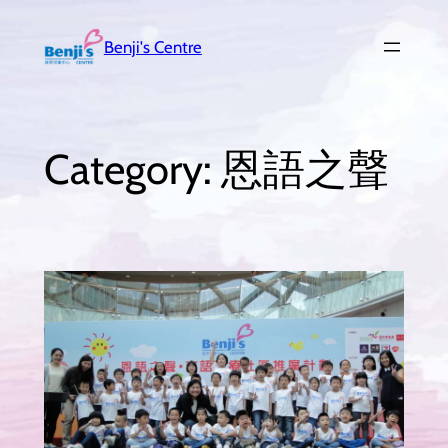
Skip
to
Benji's Centre
content
Category:
恩語之聲