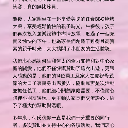
笑容，真的無比珍貴。
隨後，大家圍坐在一起享受美味的任食BBQ燒烤
大餐，享受輕鬆愉快的親子時光。午餐後，孩子
們再次投入遊樂設施中盡情放電，度過了一個充
實又愉快的下午，也為家長們創造了難得且高質
素的親子時光，大大擴闊了小朋友的生活體驗。
我們衷心感謝何生和何太的全力支持和對中心家
庭的關愛，他們不僅慷慨贊助了這次出遊，更讓
人感動的是，他們的14位員工及家人在慶祝母親
節的大日子裏親身出席參與，協助籌辦是次活動
並擔任義工，他們細心關顧家庭需要，不僅耐心
陪伴小朋友遊玩，更主動與家長們交流談心，給
予了極大的幫助與溫暖。
多年來，何氏伉儷一直是我們十分重要的同行
者，多次贊助並支持中心的各項活動。我們衷心