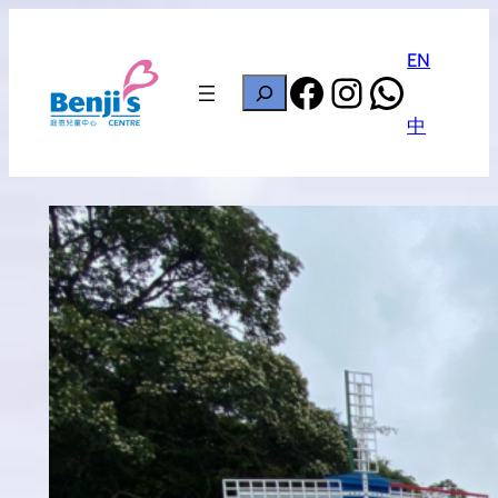
Skip
to
EN
Facebook
Instagram
Whats
content
搜
尋
中