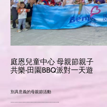
庭恩兒童中心 母親節親子
共樂·田園BBQ派對一天遊
別具意義的母親節活動
⋯⋯⋯⋯⋯⋯⋯⋯⋯⋯⋯⋯