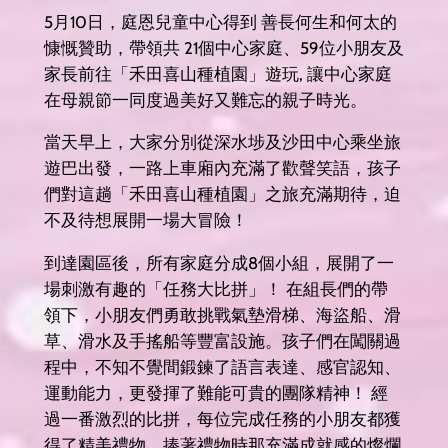
5月10日，庭恩兒童中心得到 善長何生和何太的
慷慨贊助，帶領共 21個中心家庭、59位小朋友及
家長前往「禾田喜山種植園」遊玩, 讓中心家庭
在母親節一同度過美好又難忘的親子時光。
當天早上，大家分別從深水埗及沙田中心乘坐旅
遊巴出發，一路上車廂內充滿了歡聲笑語，孩子
們對這趟「禾田喜山種植園」之旅充滿期待，迫
不及待想展開一場大冒險！
到達園區後，所有家庭分成8個小組，展開了一
場刺激有趣的「任務大比拼」！ 在組長們的帶
領下，小朋友們勇敢挑戰氣墊滑梯、海盜船、滑
草、滑水及手搖船等豐富設施。孩子們在闖關過
程中，不知不覺間鍛鍊了語言表達、感官認知、
運動能力，更發揮了難能可貴的團隊精神！ 經
過一番激烈的比拼，每位完成任務的小朋友都獲
得了精美禮物，捧著禮物時那充滿成就感的燦爛