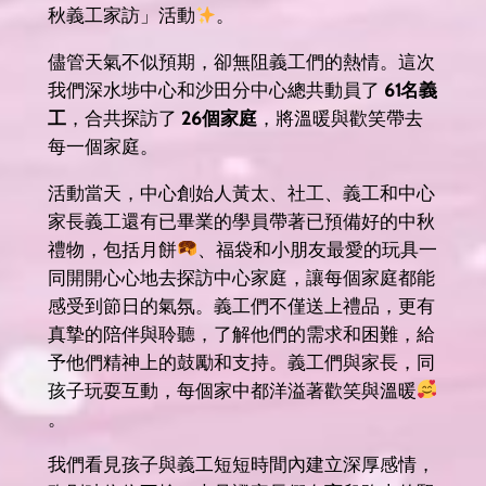
秋義工家訪」活動
。
儘管天氣不似預期，卻無阻義工們的熱情。這次
我們深水埗中心和沙田分中心總共動員了
61名義
工
，合共探訪了
26個家庭
，將溫暖與歡笑帶去
每一個家庭。
活動當天，中心創始人黃太、社工、義工和中心
家長義工還有已畢業的學員帶著已預備好的中秋
禮物，包括月餅
、福袋和小朋友最愛的玩具一
同開開心心地去探訪中心家庭，讓每個家庭都能
感受到節日的氣氛。義工們不僅送上禮品，更有
真摯的陪伴與聆聽，了解他們的需求和困難，給
予他們精神上的鼓勵和支持。義工們與家長，同
孩子玩耍互動，每個家中都洋溢著歡笑與溫暖
。
我們看見孩子與義工短短時間內建立深厚感情，