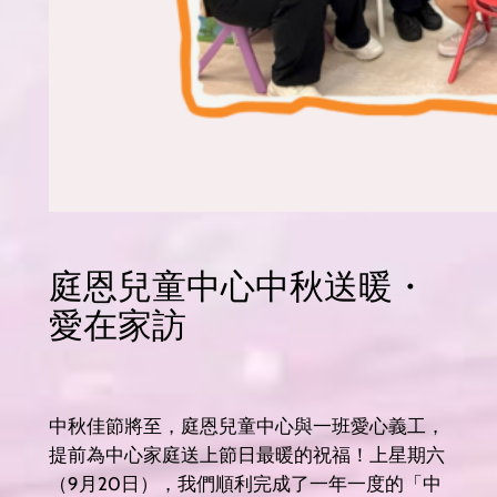
庭恩兒童中心中秋送暖・
愛在家訪
中秋佳節將至，庭恩兒童中心與一班愛心義工，
提前為中心家庭送上節日最暖的祝福！上星期六
（9月20日），我們順利完成了一年一度的「中