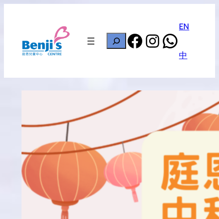
Skip
to
EN
Facebook
Instagram
Whats
content
搜
尋
中