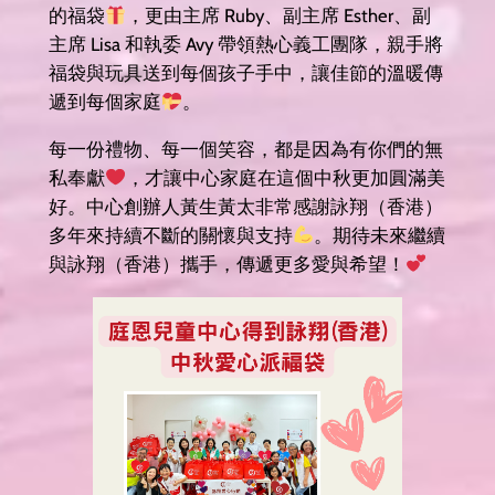
的福袋
，更由主席 Ruby、副主席 Esther、副
主席 Lisa 和執委 Avy 帶領熱心義工團隊，親手將
福袋與玩具送到每個孩子手中，讓佳節的溫暖傳
遞到每個家庭
。
每一份禮物、每一個笑容，都是因為有你們的無
私奉獻
，才讓中心家庭在這個中秋更加圓滿美
好。中心創辦人黃生黃太非常感謝詠翔（香港）
多年來持續不斷的關懷與支持
。期待未來繼續
與詠翔（香港）攜手，傳遞更多愛與希望！