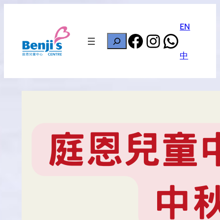
Skip
to
EN
Facebook
Instagram
Whats
content
搜
尋
中