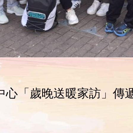
恩兒童中心「歲晚送暖家訪」