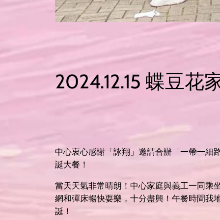
2024.12.15
中心衷心感謝「詠翔」邀請合辦「一帶一細路
誕大餐！
當天天氣非常晴朗！中心家庭與義工一同乘
網和彈床暢快耍樂，十分盡興！午餐時間我
誕！