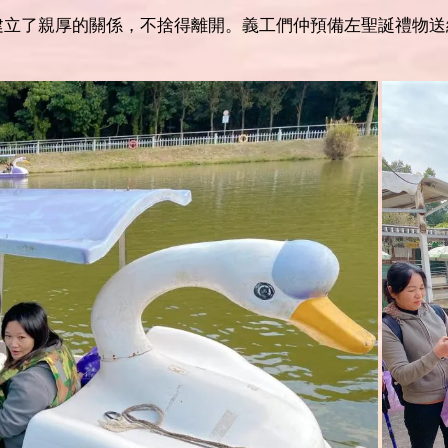
建立了親厚的關係，不捨得離開。義工們仲預備左聖誕禮物送