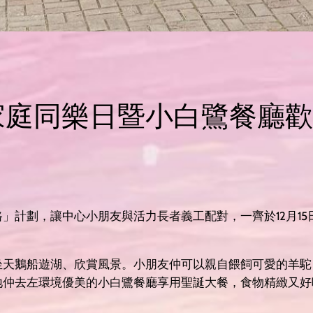
 蝶豆花家庭同樂日暨小白鷺餐
」計劃，讓中心小朋友與活力長者義工配對，一齊於12月1
坐天鵝船遊湖、欣賞風景。小朋友仲可以親自餵飼可愛的羊駝
地仲去左環境優美的小白鷺餐廳享用聖誕大餐，食物精緻又好