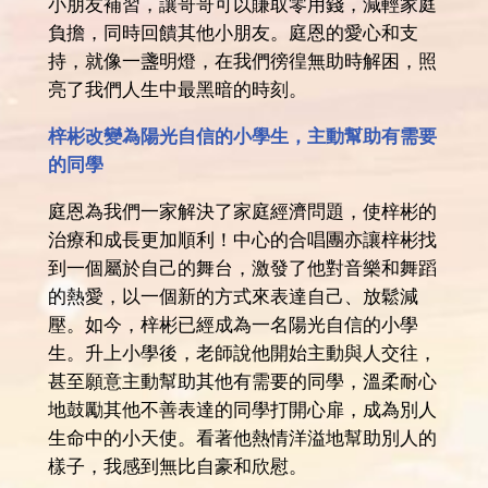
小朋友補習，讓哥哥可以賺取零用錢，減輕家庭
負擔，同時回饋其他小朋友。庭恩的愛心和支
持，就像一盞明燈，在我們徬徨無助時解困，照
亮了我們人生中最黑暗的時刻。
梓彬改變為陽光自信的小學生，主動幫助有需要
的同學
庭恩為我們一家解決了家庭經濟問題，使梓彬的
治療和成長更加順利！中心的合唱團亦讓梓彬找
到一個屬於自己的舞台，激發了他對音樂和舞蹈
的熱愛，以一個新的方式來表達自己、放鬆減
壓。如今，梓彬已經成為一名陽光自信的小學
生。升上小學後，老師說他開始主動與人交往，
甚至願意主動幫助其他有需要的同學，溫柔耐心
地鼓勵其他不善表達的同學打開心扉，成為別人
生命中的小天使。看著他熱情洋溢地幫助別人的
樣子，我感到無比自豪和欣慰。