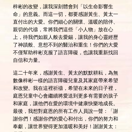
梓彬的改變，讓我深刻體會到「以生命影響生
命」的意義。而這一切，都要感謝黃生、黃太一
直付出的大愛。你們細心的關懷、溫暖的陪伴、
親切的代禱，常將我們這些「小人物」放在心
上，待我們如親人般去愛錫，讓我的身心靈經歷
了神蹟般、意想不到的醫治和重生！你們的大愛
不僅幫助梓彬克服了語言障礙，也讓我重新找回
自信和力量。
這二十年來，感謝黃生、黃太的默默耕耘，為無
數像梓彬一樣的語言障礙兒童及其家庭帶來希望
和改變。我在這裡祈禱，希望在未來的日子裡，
庭恩兒童中心會繼續將愛送到更多有需要的孩子
和家庭，讓他們在愛的環境中健康快樂地成長。
最後，我想對庭恩的所有工作人員說一聲：「謝
謝你們！感謝你們的愛心和付出，你們的努力和
奉獻，讓世界變得更加溫暖和美好！謝謝黃太：