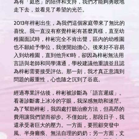
為有「庭恩」的陪伴和支持，我們才能夠勇敢地
走下去，並看見了希望的光芒。
2013年梓彬出生，為我們這個家庭帶來了無比的
喜悅。我一直沒有察覺梓彬有甚麼異樣，直至幼
稚園面試時，梓彬完全不肯出聲，區內的幼稚園
也不願給予學位，我便開始擔心。後來好不容易
入到幼稚園，直到他升K1時，卻因為梓彬無法用
言語與老師和同學溝通，學校建議他重讀並且認
為梓彬需要接受評估。那一刻，我才真正意識到
問題的嚴重性，心也隨之沉到了谷底。
經過專業評估後，梓彬被診斷為「語言遲緩」。
看著診斷書上冰冷的字眼，我深感無助和迷茫。
為了幫助梓彬，我四處打聽治療方法，但高昂的
費用讓我們望而卻步。不僅如此，那段日子，我
還承受著巨大的壓力。一方面，要照顧突發中
風、半身癱瘓、無法自理的奶奶；另一方面，丈