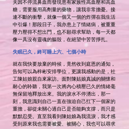
夫因不停流鼻血而發現患有家族性高血壓和高血
糖，需要服用高劑量的藥物，讓我非常擔憂。接
連不斷的衝擊，就像一個又一個的炸彈在我生活
中引爆！那段日子，我亦患上了情緒病，被重重
壓力壓得不想出門，也不願尋求幫助，每一天都
像一具沒有靈魂的軀殼，在絕望中苦苦掙扎。
失眠已久，終可睡上六、七個小時
就在我快要放棄的時候，竟然收到庭恩的通知，
告知可以為梓彬安排學位，更讓我感動的是，社
工陳姑娘親自來家訪。面對陳姑娘真誠的關懷和
耐心的聆聽，我第一次將內心積壓已久的情緒毫
無保留地釋放出來。我的淚水不停湧出，那一
刻，我意識到自己一直在強迫自己扛下一個家的
重擔，卻從未關心過自己是否能夠支撐，而只是
默默忍受。直至我看到陳姑娘為我流淚，我才感
受到原來我也需要被愛、被關心，我也可以尋求