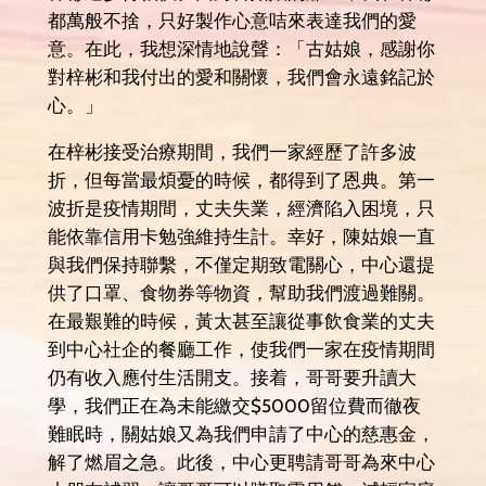
都萬般不捨，只好製作心意咭來表達我們的愛
意。在此，我想深情地說聲：「古姑娘，感謝你
對梓彬和我付出的愛和關懷，我們會永遠銘記於
心。」
在梓彬接受治療期間，我們一家經歷了許多波
折，但每當最煩憂的時候，都得到了恩典。第一
波折是疫情期間，丈夫失業，經濟陷入困境，只
能依靠信用卡勉強維持生計。幸好，陳姑娘一直
與我們保持聯繫，不僅定期致電關心，中心還提
供了口罩、食物券等物資，幫助我們渡過難關。
在最艱難的時候，黃太甚至讓從事飲食業的丈夫
到中心社企的餐廳工作，使我們一家在疫情期間
仍有收入應付生活開支。接着，哥哥要升讀大
學，我們正在為未能繳交$5000留位費而徹夜
難眠時，關姑娘又為我們申請了中心的慈惠金，
解了燃眉之急。此後，中心更聘請哥哥為來中心