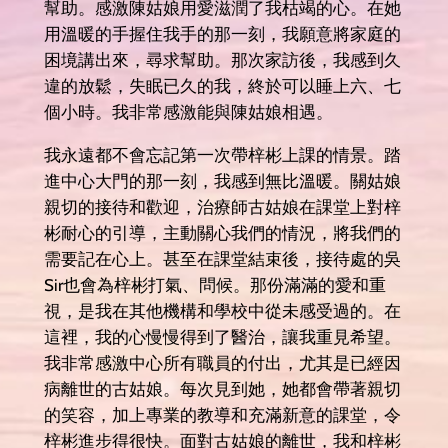
幫助。感激陳姑娘用愛滋潤了我枯竭的心。在她
用溫暖的手握住我手的那一刻，我願意將家庭的
困境講出來，尋求幫助。那次家訪後，我感到久
違的放鬆，失眠已久的我，終於可以睡上六、七
個小時。我非常感激能與陳姑娘相遇。
我永遠都不會忘記第一次帶梓彬上課的情景。踏
進中心大門的那一刻，我感到無比溫暖。關姑娘
親切的接待和歡迎，治療師古姑娘在課堂上對梓
彬耐心的引導，主動關心我們的情況，將我們的
需要記在心上。甚至在課堂結束後，接待處的吳
Sir也會為梓彬打氣、問候。那份滿滿的愛和重
視，是我在其他機構和學校中從未感受過的。在
這裡，我的心慢慢得到了醫治，讓我重見希望。
我非常感激中心所有職員的付出，尤其是已經因
病離世的古姑娘。每次見到她，她都會帶著親切
的笑容，加上專業的教導和充滿新意的課堂，令
梓彬進步得很快。面對古姑娘的離世，我和梓彬