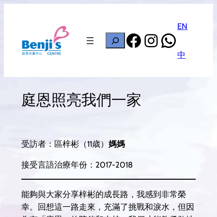
Skip
to
EN
Facebook
Instagram
Whats
content
搜
尋
中
庭恩照亮我們一家
受訪者：區梓彬（11歳）
媽媽
接受言語治療年份：2017-2018
能夠與大家分享梓彬的成長路，我感到非常榮
幸。回想這一路走來，充滿了挑戰和淚水，但因