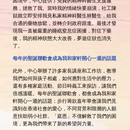
困境中，中心提供了免費的精神科醫生支援服
務，拯救了我。當時我的情緒快要崩潰，社工陳
姑娘立即安排我見私家精神科醫生林醫生，給我
合適的藥物放鬆，並轉介到政府跟進。最後才發
現我一直被嚴重的睡眠窒息症困擾，對症下藥
後，我的精神狀態大大改善，夢遊症狀也消失
了。
每年的聖誕聯歡會成為我和家軒開心一週的話題
此外，中心舉辦了許多家長講座和工作坊，教導
我們如何與孩子相處，如何應對生活中的壓力，
還有多種家庭活動、節日時義工來探訪，讓我們
倍感溫暖。每年的聖誕聯歡會，都會成為我和家
軒開心一週的話題；步行籌款嘉年華會讓我們見
識到在香港社會的愛心，不同背景和階層的人願
意扶助弱小社群。「庭恩」不僅解救了我們的困
境，更為我們帶來了新的希望與力量。