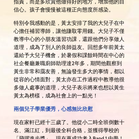
指責，而是多欣賞他做得好的地方，增加他的自
信心。孩子會慢慢被這種正向態度所感染。
特別令我感動的是，黃太安排了我的大兒子在中
心擔任補習導師，讓他賺取零用錢。大兒子不僅
教導中心的小朋友溫習功課，還跟他們分享做人
道理，成為了別人的良師益友。回想多年前黃太
還給予大兒子機會，於暑假和課餘時間在中心的
社企餐廳兼職廚師助理達2年多，期間他觀察到
黃生非常和靄友善，無論發生多大的事情，都以
從容的心情面對，黃太亦在工作過程中教導他很
多做人處事的道理，大兒子表示將來也想以黃生
黃太為榜樣，成為社會上的一點光！
兩個兒子學業優秀，心感無比欣慰
現在家軒已經十三歲了。他從小二時全班倒數十
名、滿江紅，到最後全科合格，並獲得學校的
「飛躍進步獎」，現在更成功考入Band 1 中學！