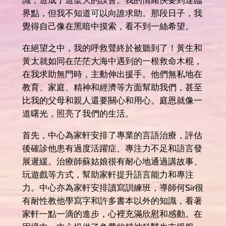
識，造成了這麼大的誤會。我的情緒快要到達臨
界點，但我不知道可以向誰求助。那段日子，我
覺得自己像在黑暗中摸索，看不到一絲希望。
在絕望之中，我的呼救聲終於被聽到了！黃生和
黃太就如同在茫茫大海中遇到的一根救命木棍，
在我求助無門時，主動伸出援手。他們無私地在
教育、家庭、精神和經濟等方面幫助我們，甚至
比我的父母和親人還要關心和用心。庭恩就像一
道曙光，照亮了我們的生活。
首先，中心為家軒安排了專業的言語治療，評估
後確診他患有過度活躍症、專注力不足和語言發
展遲緩。治療師蘇姑娘很有耐心地通過講故事、
玩遊戲等方式，幫助家軒提升語言能力和專注
力。中心亦為家軒安排讀寫訓練班，導師何Sir很
有耐性教他學寫字和許多書本以外的知識，看著
家軒一點一滴的進步，心裡充滿欣慰和感動。在