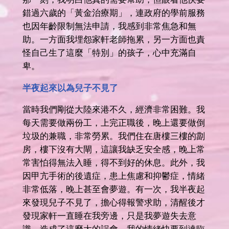
錯過六歲的「黃金治療期」，連政府的學前服務
也因年齡限制無法申請，我感到非常焦急和無
助。一方面我埋怨家軒老師拖累，另一方面也責
怪自己生了這麼「特別」的孩子，心中充滿自
卑。
半夜起來以為兒子不見了
當時我們剛從大陸來港不久，經濟非常困難。我
每天需要做兩份工，上完正職後，晚上還要做倒
垃圾的兼職，非常勞累。我們住在唐樓三樓的劏
房，樓下沒有大閘，這讓我缺乏安全感，晚上常
常害怕得無法入睡，得不到好的休息。此外，我
因甲亢手術的後遺症，患上焦慮和抑鬱症，情緒
非常低落，晚上甚至會夢遊。有一次，我半夜起
來發現兒子不見了，擔心得報警求助，清醒後才
發現家軒一直睡在我旁邊，只是我夢遊失去意