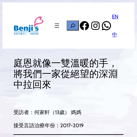
Skip
to
EN
Facebook
Instagram
Whats
content
搜
尋
中
庭恩就像一雙溫暖的手，
將我們一家從絕望的深淵
中拉回來
受訪者：何家軒（13歲） 媽媽
接受言語治療年份：2017-2019