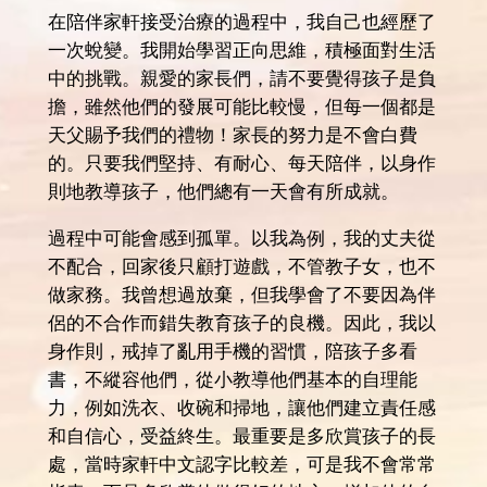
在陪伴家軒接受治療的過程中，我自己也經歷了
一次蛻變。我開始學習正向思維，積極面對生活
中的挑戰。親愛的家長們，請不要覺得孩子是負
擔，雖然他們的發展可能比較慢，但每一個都是
天父賜予我們的禮物！家長的努力是不會白費
的。只要我們堅持、有耐心、每天陪伴，以身作
則地教導孩子，他們總有一天會有所成就。
過程中可能會感到孤單。以我為例，我的丈夫從
不配合，回家後只顧打遊戲，不管教子女，也不
做家務。我曾想過放棄，但我學會了不要因為伴
侶的不合作而錯失教育孩子的良機。因此，我以
身作則，戒掉了亂用手機的習慣，陪孩子多看
書，不縱容他們，從小教導他們基本的自理能
力，例如洗衣、收碗和掃地，讓他們建立責任感
和自信心，受益終生。最重要是多欣賞孩子的長
處，當時家軒中文認字比較差，可是我不會常常