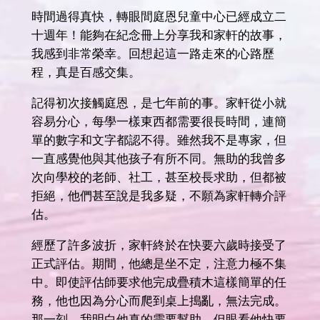
時間過得真快，轉眼間庭恩兒童中心已經成立二
十週年！能夠在紀念冊上分享我和家軒的故事，
我感到非常榮幸。回想起這一路走來的心路歷
程，真是百感交集。
記得初次接觸庭恩，是七年前的事。家軒從小就
容易分心，每學一樣東西都需要很長時間，連簡
單的數字和文字都認不得。雖然我不是專家，但
一直感覺他與其他孩子有所不同。無助的我曾多
次向學校的老師、社工，甚至校長求助，但都被
拒絕，他們甚至說是我多疑，不願為家軒轉介評
估。
經歷了許多波折，家軒終於在快要六歲時接受了
正式評估。期間，他總是坐不定，注意力極不集
中。即使評估師要求他完成疊積木這樣簡單的任
務，他也因為分心而爬到桌上搗亂，無法完成。
那一刻，我明白他真的需要幫助，但眼看他快要