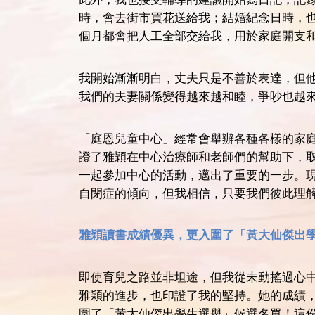
時，會去街市買花送給我；結婚紀念日時，
個月都會把人工全部交給我，用於家庭開支
我開始漸漸明白，丈夫只是不善於表達，但
我們的夫妻關係變得越來越和睦，爭吵也越
「庭恩兒童中心」經常會舉辦各種各樣的家
證了雅穎在中心治療師和老師們的幫助下，
一起參加中心的活動，邁出了重要的一步。
自閉症的傾向，但我相信，只要我們彼此理
雅穎讀書成績優異，更入圍了「黃大仙傑出
即使育兒之路並非坦途，但我從未動搖過心
雅穎的進步，也印證了我的堅持。她的成績
圍了「黃大仙傑出學生選舉」候選名單！這