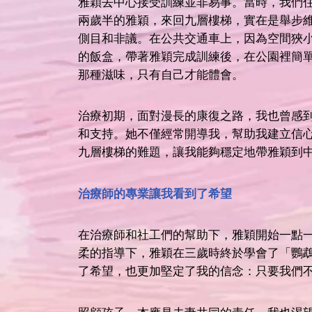
雅穎去中心接受訓練並非易事。當時，我們
兩歲半的雅穎，來回九層樓梯，實在是舉步
側目和非議。在公共交通車上，因為空間狹
的飯盒，帶著雅穎完成訓練後，在公園裡簡
那種滋味，只有自己才能體會。
治療初期，面對漫長的康復之路，我也曾感
和支持。她不僅經常開導我，幫助我建立信
九層樓梯的難題，讓我能夠穩定地帶雅穎到
治療師的專業讓我看到了希望
在治療師和社工們的幫助下，雅穎開始一點
柔的指導下，雅穎在三歲時終於學會了「鸚
了希望，也更加堅定了我的信念：只要我們