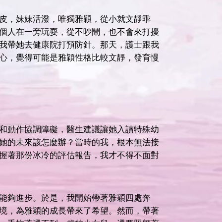
皮，妹妹活潑，唯獨雅穎，從小就文靜乖
個人在一旁玩耍，從不吵鬧，也不會來打擾
我帶她去健康院打預防針。那天，護士跟我
心，覺得可能是雅穎性格比較文靜，發育慢
和動作協調障礙，醫生建議讓她入讀特殊幼
她的未來該怎麼辦？當時的我，根本無法接
握著那份冰冷的評估報告，我才不得不面對
能夠進步。於是，我開始帶著雅穎四處奔
境，為雅穎的成長帶來了希望。然而，帶著