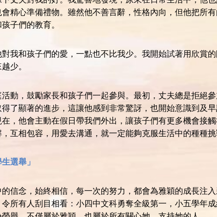
也會精心準備禮物。雖然他不善言辭，性格內向，但他把所有
和孩子們的教育。
他對我和孩子們的愛，一點也不比我少。我開始試著用欣賞的
來越少。
庭活動，鼓勵家長和孩子們一起參與。最初，丈夫總是拒絕參
取得了顯著的進步，這讓他感到非常驚訝，也開始意識到及早
現在，他會主動在假日帶我們外出，讓孩子們有更多機會接觸
解，互相包容，用愛去溝通，就一定能夠克服生活中的種種挑
學生選舉」
中的信念，始終相信，每一次的努力，都會為雅穎的成長注入
，令所有人刮目相看：小四中文科勇奪全級第一，小五學年成
份榮譽，不僅屬於雅穎，也屬於所有關心她、支持她的人。