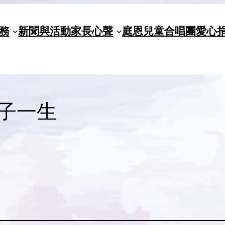
務
新聞與活動
家長心聲
庭恩兒童合唱團
愛心
孩子一生