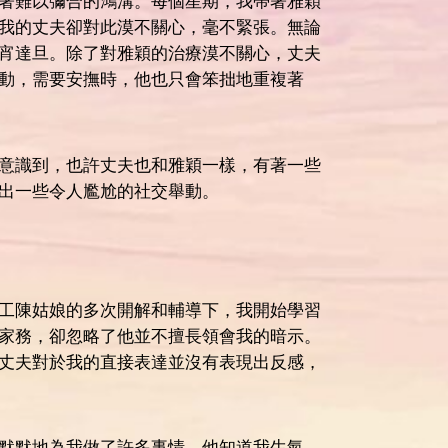
著難以彌合的鴻溝。每個星期，我帶著雅穎
我的丈夫卻對此漠不關心，毫不緊張。無論
宵達旦。除了對雅穎的治療漠不關心，丈夫
動，需要安撫時，他也只會笨拙地重複著
意識到，也許丈夫也和雅穎一樣，有著一些
出一些令人尷尬的社交舉動。
工陳姑娘的多次開解和輔導下，我開始學習
家務，卻忽略了他並不擅長領會我的暗示。
丈夫對於我的直接表達並沒有表現出反感，
默默地為我做了許多事情。他知道我生氣