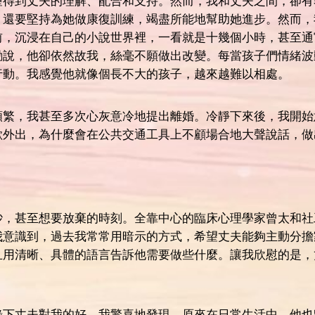
望得到丈夫的理解、配合和支持。然而，我和丈夫之間，卻有
，還要堅持為她做康復訓練，竭盡所能地幫助她進步。然而，
前，沉浸在自己的小說世界裡，一看就是十幾個小時，甚至通
勸說，他卻依然故我，絲毫不願做出改變。每當孩子們情緒波
行動。我感覺他就像個長不大的孩子，越來越難以相處。
頻繁，我甚至多次心灰意冷地提出離婚。冷靜下來後，我開始
歡外出，為什麼會在公共交通工具上不顧場合地大聲說話，做
吵，甚至想要放棄的時刻。全靠中心的臨床心理學家曾太和社
我意識到，過去我常常用暗示的方式，希望丈夫能夠主動分擔
且用清晰、具體的語言告訴他需要做些什麼。讓我欣慰的是，
錄下丈夫對我的好。我驚喜地發現，原來在日常生活中，他也