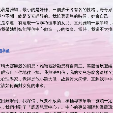
接著是雅穎，最小的是妹妹。三個孩子各有各的性格，哥哥頑
哭也不鬧，總是安安靜靜的。我忙著家務的時候，她會自己一
真是幸運，有這麼一個乖巧懂事的女兒。直到雅穎一歲半時，
議我帶她到智能評估中心做進一步的檢查。當時，我還不太擔
調障礙
了晴天霹靂般的消息：雅穎被診斷患有自閉症、整體發展遲緩
，眼淚止不住地往下掉。我無法相信，我的女兒怎麼會這樣？
位心理學家，覺得是他小題大做，故意誇大病情。直到我手中
道該如何面對女兒的未來。
被困難擊倒。我深信，只要不放棄，積極尋求幫助，雅穎一定
時，我們找到了「庭恩兒童中心」。中心的專業團隊和溫馨環