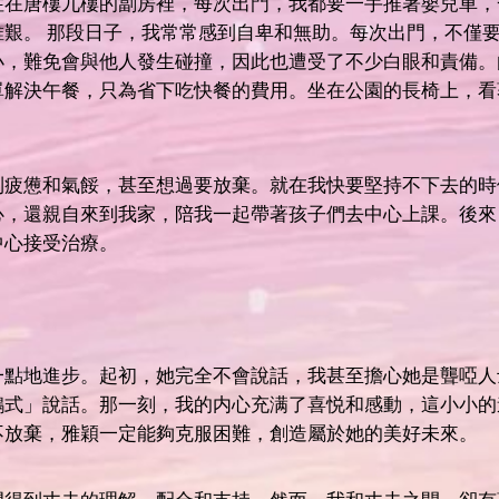
住在唐樓九樓的劏房裡，每次出門，我都要一手推著嬰兒車，
維艱。 那段日子，我常常感到自卑和無助。每次出門，不僅
小，難免會與他人發生碰撞，因此也遭受了不少白眼和責備。
單解決午餐，只為省下吃快餐的費用。坐在公園的長椅上，看
到疲憊和氣餒，甚至想過要放棄。就在我快要堅持不下去的時
心，還親自來到我家，陪我一起帶著孩子們去中心上課。後來
中心接受治療。
一點地進步。起初，她完全不會說話，我甚至擔心她是聾啞人
鵡式」說話。那一刻，我的内心充满了喜悦和感動，這小小的
不放棄，雅穎一定能夠克服困難，創造屬於她的美好未來。