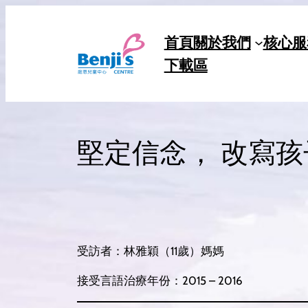
Skip
to
首頁
關於我們
核心服
content
下載區
堅定信念， 改寫
受訪者：林雅穎（11歲）媽媽
接受言語治療年份：2015 – 2016