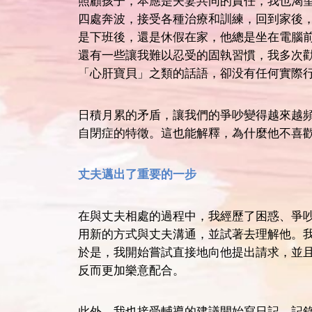
照顧孩子，本應是夫妻共同的責任，我也渴
四處奔波，接受各種治療和訓練，回到家後
是下班後，還是休假在家，他總是坐在電腦
還有一些讓我難以忍受的固執習慣，我多次
「心肝寶貝」之類的話語，卻没有任何實際
日積月累的矛盾，讓我們的爭吵變得越來越
自閉症的特徵。這也能解釋，為什麼他不喜
丈夫邁出了重要的一步
在與丈夫相處的過程中，我經歷了困惑、爭
用新的方式與丈夫溝通，並試著去理解他。
於是，我開始嘗試直接地向他提出請求，並
反而更加樂意配合。
此外，我也接受輔導的建議開始寫日記，記