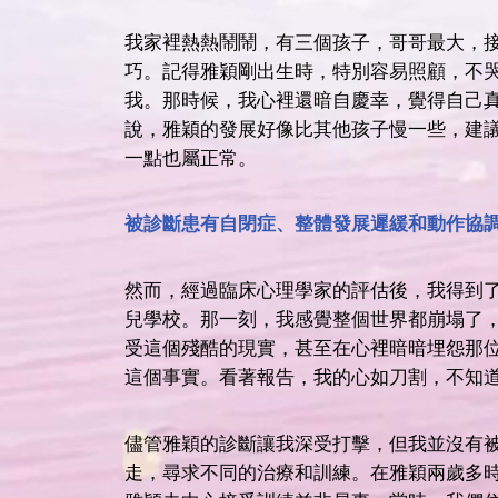
我家裡熱熱鬧鬧，有三個孩子，哥哥最大，
巧。記得雅穎剛出生時，特別容易照顧，不
我。那時候，我心裡還暗自慶幸，覺得自己
說，雅穎的發展好像比其他孩子慢一些，建
一點也屬正常。
被診斷患有自閉症、整體發展遲緩和動作協
然而，經過臨床心理學家的評估後，我得到
兒學校。那一刻，我感覺整個世界都崩塌了
受這個殘酷的現實，甚至在心裡暗暗埋怨那
這個事實。看著報告，我的心如刀割，不知
儘管雅穎的診斷讓我深受打擊，但我並沒有
走，尋求不同的治療和訓練。在雅穎兩歲多