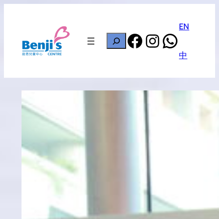
Skip
to
EN
Facebook
Instagram
Whats
content
搜
尋
中