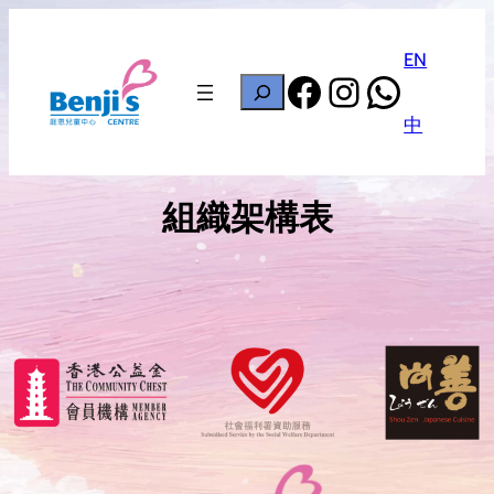
Skip
to
EN
Facebook
Instagram
Whats
content
搜
尋
中
組織架構表