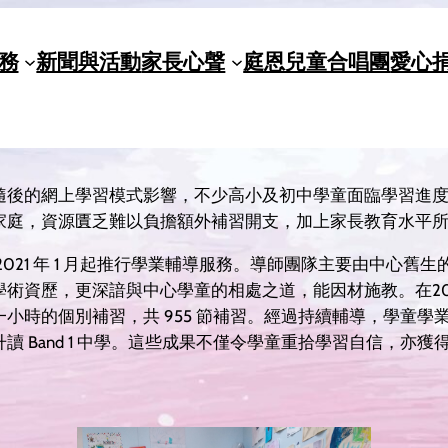
務
新聞與活動
家長心聲
庭恩兒童合唱團
愛心
隨後的網上學習模式影響，不少高小及初中學童面臨學習進
家庭，資源匱乏難以負擔額外補習開支，加上家長教育水平
2021 年 1 月起推行學業輔導服務。導師團隊主要由中心
術資歷，更深諳與中心學童的相處之道，能因材施教。在2024年
一小時的個別補習，共 955 節補習。經過持續輔導，學童
讀 Band 1 中學。這些成果不僅令學童重拾學習自信，亦