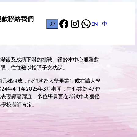
捐款
聯絡我們
Facebook
Instagram
WhatsApp
搜
EN
中
尋
度滯後及成績下滑的挑戰。鑑於本中心服務對
所限，往往難以指導子女功課。
舊生的兄姊組成，他們均為大學畢業生或在讀大學
4月至2025年3月期間，中心共為 47 位
學業表現顯著躍進，多位學員更在考試中考獲優
獲得學校老師肯定。