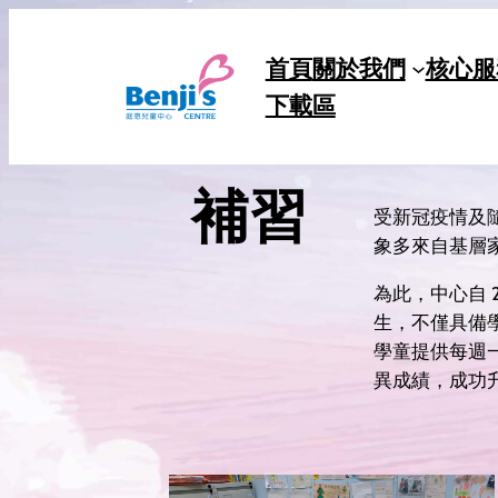
Skip
to
首頁
關於我們
核心服
content
下載區
補習
受新冠疫情及
象多來自基層
為此，中心自 
生，不僅具備學
學童提供每週
異成績，成功升